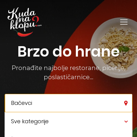
Brzo do hrane
Pronađite najbolje restorane, picerije,
poslastičarnice...
Bačevci
Sve kategorije