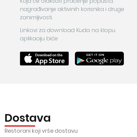
Koja će olakšati praćenje popusta,
nagrađivanje aktivinih korisnika i druge
zanimljivosti.
Linkovi za download Kuda na klopu
aplikaciju biće
Dostava
Restorani koji vrše dostavu