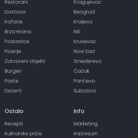
Restorani
Kragujevac
Dostava
Beograd
Kafane
Kraljevo
Brza Hrana
Niš
Poslastice
Kruševac
Picerije
Novi Sad
Zatvoreni objekti
Smederevo
Burgeri
Čačak
Paste
Pančevo
Dezerti
Subotica
Ostalo
Info
Recepti
Marketing
Kulinarske priče
Impresum